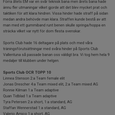
Förra åtets EM var en svår teknisk bana men årets bana hade
ännu fler utmaningar vilket gjorde att det blev mycket prat och
taktiken för att klara hindren. Vissa hinder hade straff på sidan
medan andra behövde man klara. Straffen kunde bestå av att
man med ett gummiband runt benen skulle springa/hoppa en
sträcka vilket var nytt för dom flesta svenskar.
Sports Club hade 16 deltagare på plats och med våra
träningsförutsättningar med svåra hinder på Sports Club
Vallentuna så passade banan oss väldigt bra. Vi tog hem hela 9
medaljer till klubben under helgen.
Sports Club OCR TOPP 10
Linnea Stenson 2:a Team female elit
Jonas Drescher 4:a Team mixed elit, 2:a Team mixed AG
Ronnie Kilman 1:a Team adaptive
Quan Tidblad 1:a Team adaptive
Tyra Petersen 2:a short, 1:a standard, AG
Staffan Wennerstad 1:a standard, AG
Valerio Amico 1:a short, AG