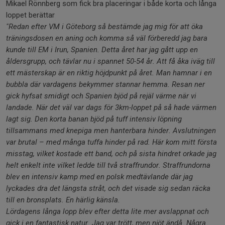
Mikael Rönnberg som fick bra placeringar i både korta och långa
loppet berättar
"Redan efter VM i Göteborg så bestämde jag mig för att öka
träningsdosen en aning och komma så väl förberedd jag bara
kunde till EM i Irun, Spanien. Detta året har jag gått upp en
åldersgrupp, och tävlar nu i spannet 50-54 år. Att få åka iväg till
ett mästerskap är en riktig höjdpunkt på året. Man hamnar i en
bubbla där vardagens bekymmer stannar hemma. Resan ner
gick hyfsat smidigt och Spanien bjöd på rejäl värme när vi
landade. När det väl var dags för 3km-loppet på så hade värmen
lagt sig. Den korta banan bjöd på tuff intensiv löpning
tillsammans med knepiga men hanterbara hinder. Avslutningen
var brutal – med många tuffa hinder på rad. Här kom mitt första
misstag, vilket kostade ett band, och på sista hindret orkade jag
helt enkelt inte vilket ledde till två straffrundor. Straffrundorna
blev en intensiv kamp med en polsk medtävlande där jag
lyckades dra det längsta stråt, och det visade sig sedan räcka
till en bronsplats. En härlig känsla.
Lördagens långa lopp blev efter detta lite mer avslappnat och
gick i en fantastisk natur. Jag var trött, men njöt ändå. Några