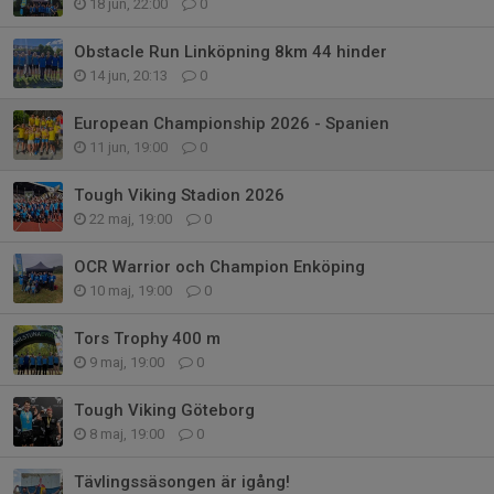
18 jun, 22:00
0
Obstacle Run Linköpning 8km 44 hinder
14 jun, 20:13
0
European Championship 2026 - Spanien
11 jun, 19:00
0
Tough Viking Stadion 2026
22 maj, 19:00
0
OCR Warrior och Champion Enköping
10 maj, 19:00
0
Tors Trophy 400 m
9 maj, 19:00
0
Tough Viking Göteborg
8 maj, 19:00
0
Tävlingssäsongen är igång!