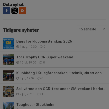
Dela nyhet
Tidigare nyheter
Dags för klubbmästerskap 2026
1 aug, 17:30
0
Tors Trophy OCR Super weekend
15 jul, 19:00
0
Klubbhäng i Krusgårdsparken – teknik, skratt och tuff träning i regnet igen
3 jul, 19:02
0
Sol, värme och OCR-fest under SM-veckan i Karlstad
2 jul, 20:10
1
Toughest - Stockholm