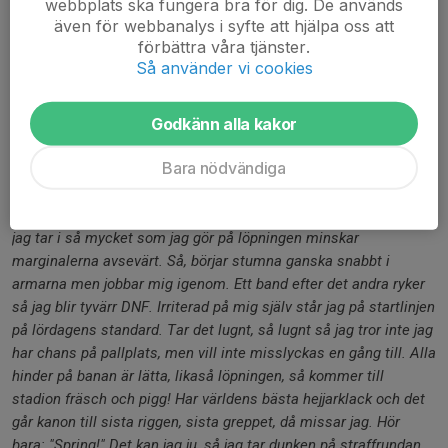
webbplats ska fungera bra för dig. De används
som gav mig bra support. Jag är så nöjd."
även för webbanalys i syfte att hjälpa oss att
förbättra våra tjänster.
Staffan Wennerstad som fick revanch och tog guld i det långa
Så använder vi cookies
racet berättar
"Tränar lite mer styrka inför EM, hade ju hört att det skulle bli
Godkänn alla kakor
tufft, och det blev det! Min brittiske konkurrent från VM var på
plats med en uppsjö andra bra såklart. På short race sprang jag i
Bara nödvändiga
samma startgrupp som de jag trodde var största hotet. Ägde
loppet ganska bra och luckan ökade hela tiden, fram till stadion.
Ledde nog med ett par minuter. Sen kom de tio riggarna och när
jag tar i så mycket som jag gör på löpningen minskar
marginalerna avsevärt. Så, börjar stumna ganska snabbt i
armarna men jobbar mig igenom. Ett band efter det andra ryker
så jag blir tyvärr DNF. Irriterad på mig själv står jag på startlinjen
på lördagens standard. Tar det lugnt, så lugnt så jag tror inte jag
har chans på pallplats, men vill inte misslyckas en gång till. Alla
hinder på banan är lätta, likaså löpningen, så kommer till
stadion fräsch och pigg! Har världens bästa hejjarklack och det
går kanon till sista riggen, sista greppet, då missar jag. Hör
bara: "Spring!" Det kan jag ju, så jag tar dunken på straffrundan