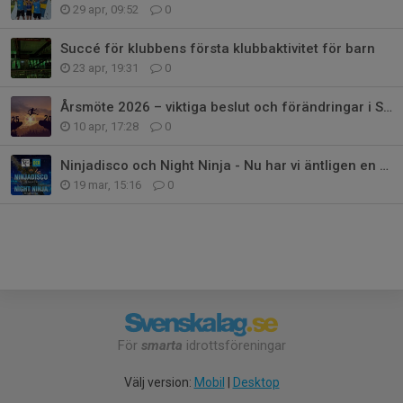
29 apr, 09:52
0
Succé för klubbens första klubbaktivitet för barn
23 apr, 19:31
0
Årsmöte 2026 – viktiga beslut och förändringar i Sports Club OCR
10 apr, 17:28
0
Ninjadisco och Night Ninja - Nu har vi äntligen en klubbaktivitet för barn!
19 mar, 15:16
0
För
smarta
idrottsföreningar
Välj version:
Mobil
|
Desktop