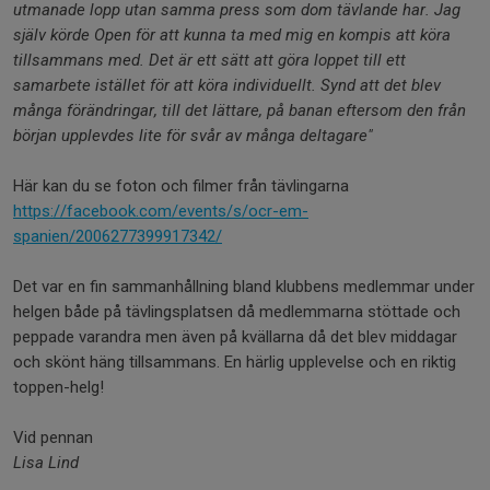
utmanade lopp utan samma press som dom tävlande har. Jag
själv körde Open för att kunna ta med mig en kompis att köra
tillsammans med. Det är ett sätt att göra loppet till ett
samarbete istället för att köra individuellt. Synd att det blev
många förändringar, till det lättare, på banan eftersom den från
början upplevdes lite för svår av många deltagare"
Här kan du se foton och filmer från tävlingarna
https://facebook.com/events/s/ocr-em-
spanien/2006277399917342/
Det var en fin sammanhållning bland klubbens medlemmar under
helgen både på tävlingsplatsen då medlemmarna stöttade och
peppade varandra men även på kvällarna då det blev middagar
och skönt häng tillsammans. En härlig upplevelse och en riktig
toppen-helg!
Vid pennan
Lisa Lind