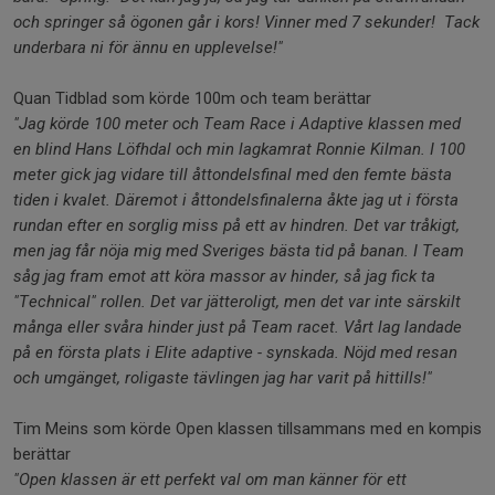
och springer så ögonen går i kors! Vinner med 7 sekunder! Tack
underbara ni för ännu en upplevelse!"
Quan Tidblad som körde 100m och team berättar
"Jag körde 100 meter och Team Race i Adaptive klassen med
en blind Hans Löfhdal och min lagkamrat Ronnie Kilman. I 100
meter gick jag vidare till åttondelsfinal med den femte bästa
tiden i kvalet. Däremot i åttondelsfinalerna åkte jag ut i första
rundan efter en sorglig miss på ett av hindren. Det var tråkigt,
men jag får nöja mig med Sveriges bästa tid på banan. I Team
såg jag fram emot att köra massor av hinder, så jag fick ta
"Technical" rollen. Det var jätteroligt, men det var inte särskilt
många eller svåra hinder just på Team racet. Vårt lag landade
på en första plats i Elite adaptive - synskada. Nöjd med resan
och umgänget, roligaste tävlingen jag har varit på hittills!"
Tim Meins som körde Open klassen tillsammans med en kompis
berättar
"Open klassen är ett perfekt val om man känner för ett