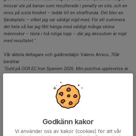
missar ute på banan som resulterade i penalty on site, och en
miss på sista hindret – ledde till en straffrunda. Det blev en
fjärdeplats – vilket jag var väldigt nöjd med. För att summera
det hela så har jag fått hänga med väldigt många sköna
människor – tävla i två roliga lopp – där jag dessutom är nöjd
med resultatet."
Vår äldsta deltagare och guldmedaljör Valerio Amico, 70år
berättar
"Guld på OCR EC Irun Spanien 2026. Min positiva upplevelse är
att jag har gjort ytterligare ett avtryck i OCR sporten genom min
guldmedalj 3 km Short Run. öppnade 60+-fältet i högt tempo
men jag valde att springa smart och spara kraft till hindren. När
jag kom tillbaka till stadion hade jag alla band kvar. Ett för hårt
sittande band gav kramp i höger underarm och kostade tid
fumlade i trapetsen. På hinder 22 och 23 av 24 förlorade jag två
band och fick göra två straffvarv. Med Lisa och lagkamraternas
Godkänn kakor
hejarop i ryggen hittade jag ny energi och säkrade EM-guldet
Vi använder oss av kakor (cookies) för att vår
med 19 sekunders marginal. Ett stort tack till Ronnie och Quan