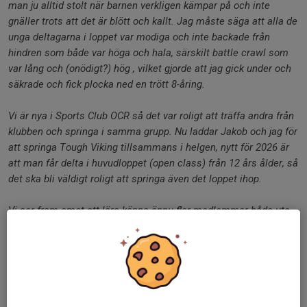
man ju alltid stolt när barnen verkligen kämpar på och inte
gnäller trots att det är blött och kallt. Jag måste säga att alla de
unga deltagarna i loppet var modiga och inte backade från
hindren som både var höga och hala, särskilt battle crawl som
var lång och (onödigt?) hög , vilket gjorde att jag gick under och
säkrade och fick plocka ned en trött 8-åring.
Vi är nya i Sports Club OCR så det var roligt att träffa andra från
klubben och springa i samma grupp. Nu laddar Jakob och jag för
att springa Tough Viking tillsammans i helgen, nytt för 2026 är
att man får delta i huvudloppet (open class) från 12 års ålder, så
det ska bli väldigt roligt att springa även det loppet ihop.
Vi ser fram emot att lära känna ännu fler medlemmar både ute
på Sports Club och under olika lopp framöver"
Malin Reisner körde OCR Warrior 4km och berättar
"Det var regn. Det var blött. Det mesta var halt. Men det var
glada miner och go stämning. Banan var en rolig kombination av
olika moment, där det kändes som att man försökt tänka