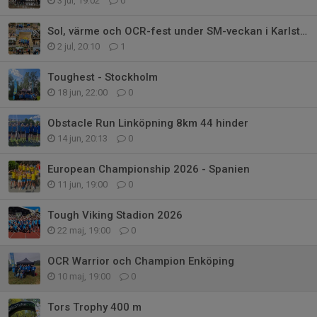
3 jul, 19:02
0
Sol, värme och OCR-fest under SM-veckan i Karlstad
2 jul, 20:10
1
Toughest - Stockholm
18 jun, 22:00
0
Obstacle Run Linköpning 8km 44 hinder
14 jun, 20:13
0
European Championship 2026 - Spanien
11 jun, 19:00
0
Tough Viking Stadion 2026
22 maj, 19:00
0
OCR Warrior och Champion Enköping
10 maj, 19:00
0
Tors Trophy 400 m