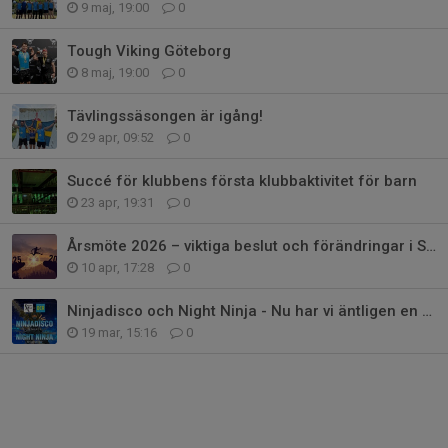
9 maj, 19:00
0
Tough Viking Göteborg
8 maj, 19:00
0
Tävlingssäsongen är igång!
29 apr, 09:52
0
Succé för klubbens första klubbaktivitet för barn
23 apr, 19:31
0
Årsmöte 2026 – viktiga beslut och förändringar i Sports Club OCR
10 apr, 17:28
0
Ninjadisco och Night Ninja - Nu har vi äntligen en klubbaktivitet för barn!
19 mar, 15:16
0