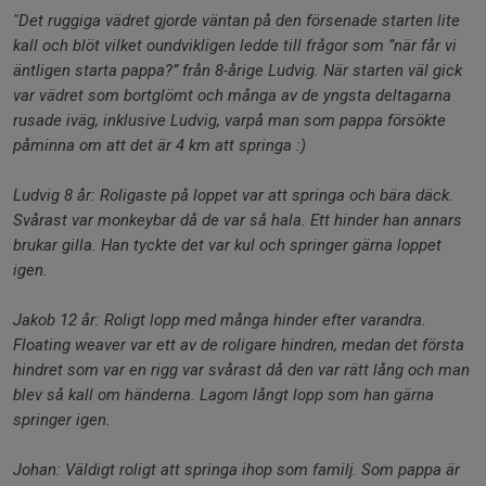
"Det ruggiga vädret gjorde väntan på den försenade starten lite
kall och blöt vilket oundvikligen ledde till frågor som ”när får vi
äntligen starta pappa?” f
rån 8-årige Ludvig. När starten väl gick
var vädret som bortglömt och många av de yngsta deltagarna
rusade iväg, inklusive Ludvig, varpå man som pappa försökte
påminna om att det är 4 km att springa :)
Ludvig 8 år: Roligaste på loppet var att springa och bära däck.
Svårast var monkeybar då de var så hala. Ett hinder han annars
brukar gilla. Han tyckte det var kul och springer gärna loppet
igen.
Jakob 12 år: Roligt lopp med många hinder efter varandra.
Floating weaver var ett av de roligare hindren, medan det första
hindret som var en rigg var svårast då den var rätt lång och man
blev så kall om händerna. Lagom långt lopp som han gärna
springer igen.
Johan: Väldigt roligt att springa ihop som familj. Som pappa är