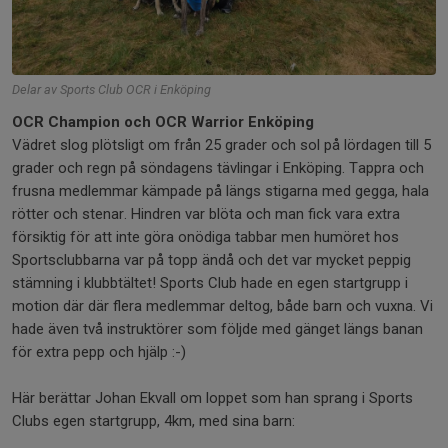
Delar av Sports Club OCR i Enköping
OCR Champion och OCR Warrior Enköping
Vädret slog plötsligt om från 25 grader och sol på lördagen till 5
grader och regn på söndagens tävlingar i Enköping. Tappra och
frusna medlemmar kämpade på längs stigarna med gegga, hala
rötter och stenar. Hindren var blöta och man fick vara extra
försiktig för att inte göra onödiga tabbar men humöret hos
Sportsclubbarna var på topp ändå och det var mycket peppig
stämning i klubbtältet! Sports Club hade en egen startgrupp i
motion där där flera medlemmar deltog, både barn och vuxna. Vi
hade även två instruktörer som följde med gänget längs banan
för extra pepp och hjälp :-)
Här berättar Johan Ekvall om loppet som han sprang i Sports
Clubs egen startgrupp, 4km, med sina barn: