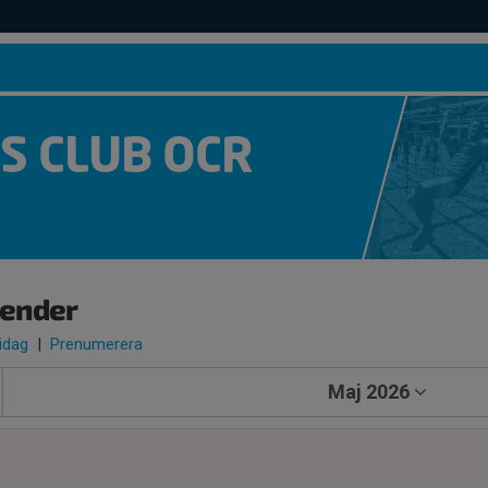
S CLUB OCR
lender
 idag
|
Prenumerera
Maj 2026