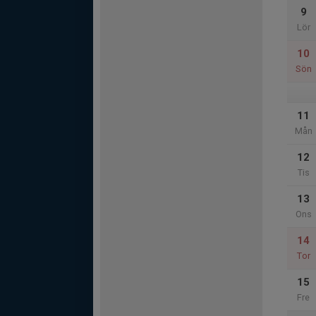
9
Lör
10
Sön
11
Mån
12
Tis
13
Ons
14
Tor
15
Fre