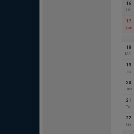
16
Lör
17
Sön
18
Mån
19
Tis
20
Ons
21
Tor
22
Fre