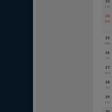
23
Lör
24
Sön
25
Mån
26
Tis
27
Ons
28
Tor
29
Fre
30