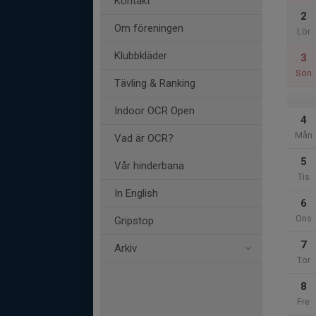
Kontakt
2
Om föreningen
Lör
Klubbkläder
3
Sön
Tävling & Ranking
Indoor OCR Open
4
Mån
Vad är OCR?
5
Vår hinderbana
Tis
In English
6
Ons
Gripstop
7
Arkiv
Tor
8
Fre