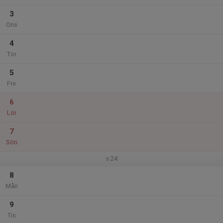
3
Ons
4
Tor
5
Fre
6
Lör
7
Sön
v.24
8
Mån
9
Tis