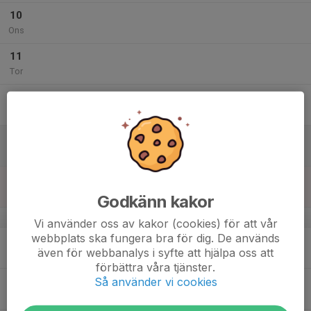
10
Ons
11
Tor
12
Fre
13
Lör
14
Sön
Godkänn kakor
v.25
Vi använder oss av kakor (cookies) för att vår
webbplats ska fungera bra för dig. De används
15
även för webbanalys i syfte att hjälpa oss att
Mån
förbättra våra tjänster.
Så använder vi cookies
16
Tis