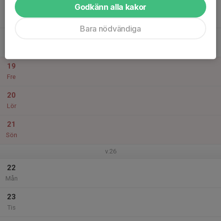
Godkänn alla kakor
17
Ons
Bara nödvändiga
18
Tor
19
Fre
20
Lör
21
Sön
v.26
22
Mån
23
Tis